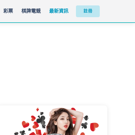
彩票
棋牌電競
最新資訊
註冊