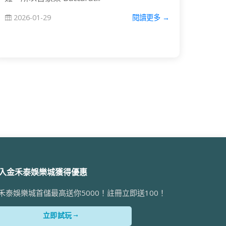
2026-01-29
閱讀更多 →
入金禾泰娛樂城獲得優惠
禾泰娛樂城首儲最高送你5000！註冊立即送100！
立即試玩