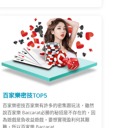
百家樂密技TOP5
百家樂密技百家樂有許多的密集跟玩法，雖然
說百家樂 Baccarat必勝的秘招是不存在的，因
為遊戲是負收益遊戲，要想實現盈利何其艱
難，所以百家樂 Baccarat...