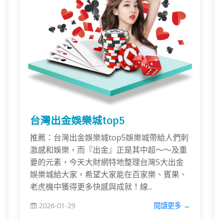
台灣出金娛樂城top5
推薦：台灣出金娛樂城top5娛樂城帶給人們刺
激感和娛樂，而『出金』正是其中超～～及重
要的元素，今天大財網特地整理台灣5大出金
娛樂城給大家，希望大家能在百家樂、賓果、
老虎機中獲得更多快感與成就！線...
2026-01-29
閱讀更多 →