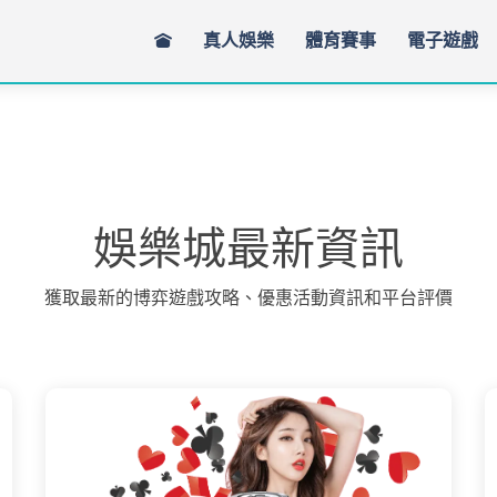
真人娛樂
體育賽事
電子遊戲
娛樂城最新資訊
獲取最新的博弈遊戲攻略、優惠活動資訊和平台評價