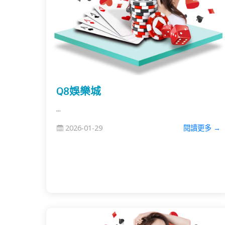
Q8娛樂城
...
2026-01-29
閱讀更多 →