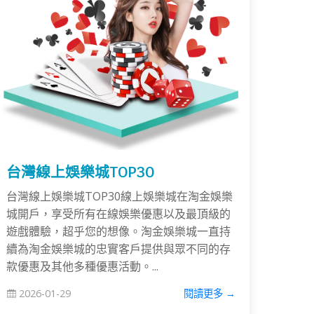
台灣線上娛樂城TOP30
台灣線上娛樂城TOP30線上娛樂城在淘金娛樂
城開戶，享受所有在線娛樂優惠以及最頂級的
遊戲體驗，超乎您的想​​像。淘金娛樂城一直持
續為淘金娛樂城的忠實客戶提供與眾不同的存
款優惠及其他多種優惠活動。...
2026-01-29
閱讀更多 →